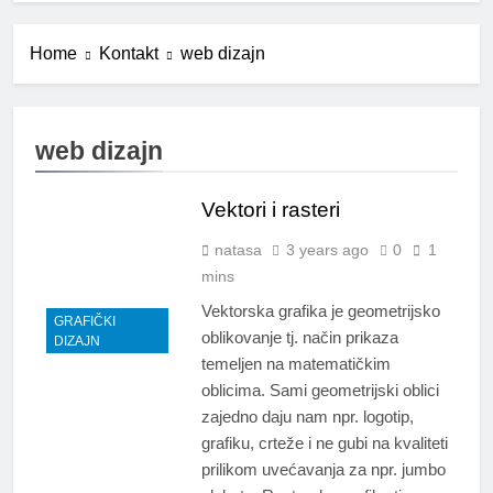
Home
Kontakt
web dizajn
web dizajn
Vektori i rasteri
natasa
3 years ago
0
1
mins
Vektorska grafika je geometrijsko
GRAFIČKI
oblikovanje tj. način prikaza
DIZAJN
temeljen na matematičkim
oblicima. Sami geometrijski oblici
zajedno daju nam npr. logotip,
grafiku, crteže i ne gubi na kvaliteti
prilikom uvećavanja za npr. jumbo