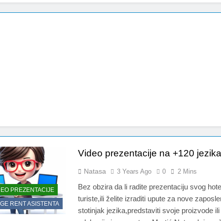
Video prezentacije na +120 jezik
Natasa
3 Years Ago
0
2 Mins
Bez obzira da li radite prezentaciju svog hot
IDEO PREZENTACIJE
turiste,ili želite izraditi upute za nove zaposl
GE RENT ASISTENTA
stotinjak jezika,predstaviti svoje proizvode ili