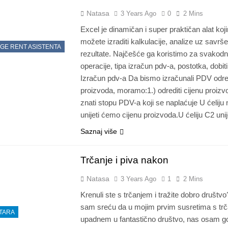
Natasa
3 Years Ago
0
2 Mins
Excel je dinamičan i super praktičan alat koj
možete izraditi kalkulacije, analize uz savrš
GE RENT ASISTENTA
rezultate. Najčešće ga koristimo za svakod
operacije, tipa izračun pdv-a, postotka, dobi
Izračun pdv-a Da bismo izračunali PDV odr
proizvoda, moramo:1.) odrediti cijenu proizv
znati stopu PDV-a koji se naplaćuje U ćeliju 
unijeti ćemo cijenu proizvoda.U ćeliju C2 uni
Saznaj više
Trčanje i piva nakon
Natasa
3 Years Ago
1
2 Mins
Krenuli ste s trčanjem i tražite dobro društv
sam sreću da u mojim prvim susretima s tr
TARA
upadnem u fantastično društvo, nas osam 