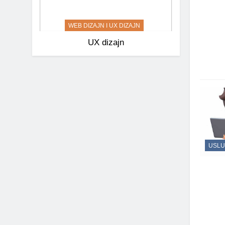
WEB DIZAJN I UX DIZAJN
UX dizajn
USLU