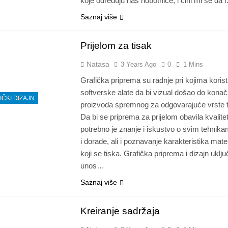
koje određuju nas hobotnice, i čini mi se da 
Saznaj više
Prijelom za tisak
Natasa
3 Years Ago
0
1 Mins
Grafička priprema su radnje pri kojima koris
softverske alate da bi vizual došao do kona
IČKI DIZAJN
proizvoda spremnog za odgovarajuće vrste t
Da bi se priprema za prijelom obavila kvalite
potrebno je znanje i iskustvo o svim tehnika
i dorade, ali i poznavanje karakteristika mater
koji se tiska. Grafička priprema i dizajn uklju
unos…
Saznaj više
Kreiranje sadržaja