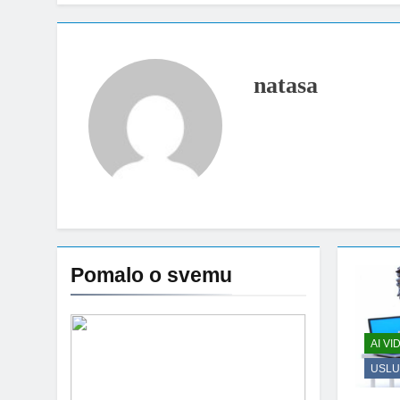
natasa
Pomalo o svemu
AI V
USLU