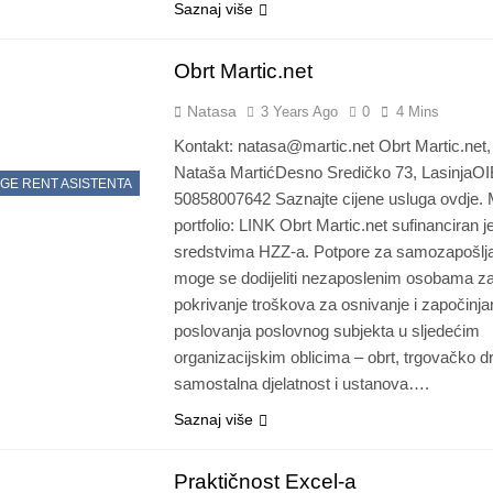
Saznaj više
Obrt Martic.net
Natasa
3 Years Ago
0
4 Mins
Kontakt: natasa@martic.net Obrt Martic.net,
Nataša MartićDesno Sredičko 73, LasinjaOI
GE RENT ASISTENTA
50858007642 Saznajte cijene usluga ovdje. 
portfolio: LINK Obrt Martic.net sufinanciran j
sredstvima HZZ-a. Potpore za samozapošlj
moge se dodijeliti nezaposlenim osobama z
pokrivanje troškova za osnivanje i započinja
poslovanja poslovnog subjekta u sljedećim
organizacijskim oblicima – obrt, trgovačko d
samostalna djelatnost i ustanova….
Saznaj više
Praktičnost Excel-a