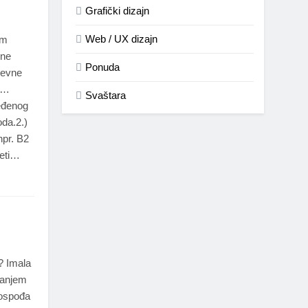
Grafički dizajn
Web / UX dizajn
im
ene
Ponuda
nevne
ti…
Svaštara
eđenog
oda.2.)
npr. B2
jeti…
o? Imala
čanjem
gospođa