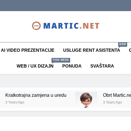
Nataša Martić
Vaš Rent Asistent
NEW
AI VIDEO PREZENTACIJE
USLUGE RENT ASISTENTA
THIS WEEK
WEB / UX DIZAJN
PONUDA
SVAŠTARA
jna zamjena u uredu
Obrt Martic.net
3 Years Ago