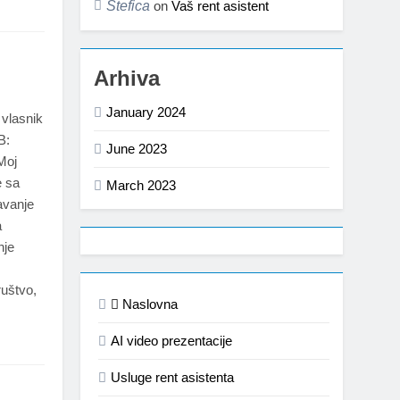
Štefica
on
Vaš rent asistent
Arhiva
January 2024
 vlasnik
B:
June 2023
Moj
e sa
March 2023
avanje
a
nje
ruštvo,
Naslovna
AI video prezentacije
Usluge rent asistenta