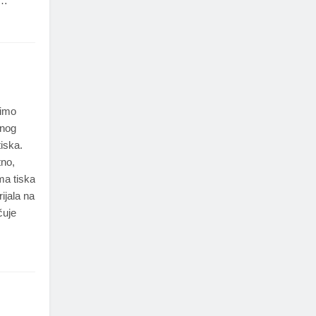
i…
timo
čnog
iska.
tno,
ma tiska
ijala na
čuje