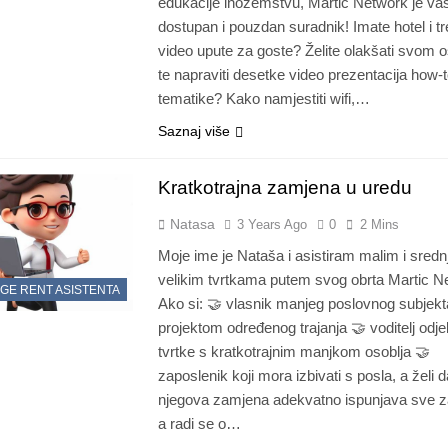
edukacije inozemstvu, Martić Network je va
dostupan i pouzdan suradnik! Imate hotel i t
video upute za goste? Želite olakšati svom o
te napraviti desetke video prezentacija how-
tematike? Kako namjestiti wifi,…
Saznaj više
Kratkotrajna zamjena u uredu
Natasa
3 Years Ago
0
2 Mins
Moje ime je Nataša i asistiram malim i sredn
velikim tvrtkama putem svog obrta Martic N
GE RENT ASISTENTA
Ako si: 🤝 vlasnik manjeg poslovnog subjekt
projektom određenog trajanja 🤝 voditelj odje
tvrtke s kratkotrajnim manjkom osoblja 🤝
zaposlenik koji mora izbivati s posla, a želi d
njegova zamjena adekvatno ispunjava sve z
a radi se o…