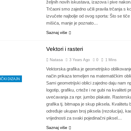
željnih novih iskustava, izazova i pive nakon
Trčaoni smo zajedno učili pravila trčanja s k
izvučete najbolje od ovog sporta: Što se tiče 
mišića, manje je poznato…
Saznaj više
Vektori i rasteri
Natasa
3 Years Ago
0
1 Mins
Vektorska grafika je geometrijsko oblikovanje
način prikaza temeljen na matematičkim obl
IČKI DIZAJN
Sami geometrijski oblici zajedno daju nam np
logotip, grafiku, crteže i ne gubi na kvaliteti p
uvećavanja za npr. jumbo plakate. Rastersk
grafika tj. bitmapa je skup piksela. Kvalitetu
određuje ukupan broj piksela (rezolucija), kao
vrijednosti za svaki pojedinačni piksel…
Saznaj više