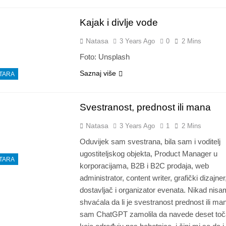
Kajak i divlje vode
Natasa
3 Years Ago
0
2 Mins
Foto: Unsplash
Saznaj više
TARA
Svestranost, prednost ili mana
Natasa
3 Years Ago
1
2 Mins
Oduvijek sam svestrana, bila sam i voditelj
ugostiteljskog objekta, Product Manager u
TARA
korporacijama, B2B i B2C prodaja, web
administrator, content writer, grafički dizajner
dostavljač i organizator evenata. Nikad nisa
shvaćala da li je svestranost prednost ili ma
sam ChatGPT zamolila da navede deset to