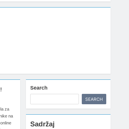
Search
a!
SEARCH
ela za
enike na
Sadržaj
 online