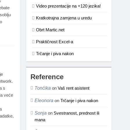
š
Video prezentacije na +120 jezika!
rebate
soblju
Kratkotrajna zamjena u uredu
to
Obrt Martic.net
Praktičnost Excel-a
Trčanje i piva nakon
je
Reference
etwork.
a s
Tonćika
on
Vaš rent asistent
la veće
Eleonora
on
Trčanje i piva nakon
a
Sonja
on
Svestranost, prednost ili
adatke,
mana