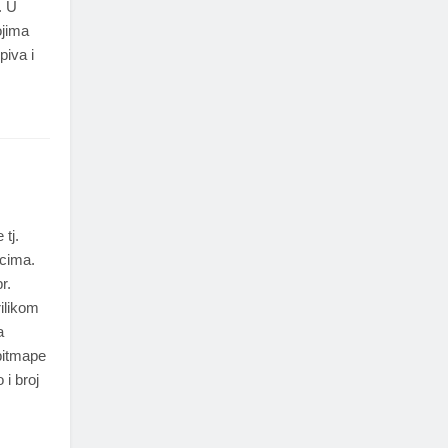
. U
ojima
piva i
 tj.
icima.
r.
rilikom
a
 bitmape
 i broj