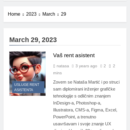
Home
2023
March
29
March 29, 2023
Vaš rent asistent
natasa
3 years ago
2
2
mins
Zovem se Nataša Martić i po struci
USLUGE RENT
sam diplomirani inženjer grafičke
ASISTENTA
tehnologije s odličnim znanjem
InDesign-a, Photoshop-a,
Illustratora, CMS-a, Figma, Excel,
PowerPoint, a trenutno
usavršavam i svoje znanje UX